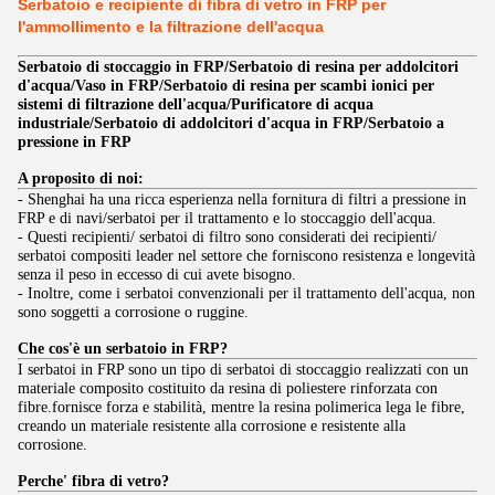
Serbatoio e recipiente di fibra di vetro in FRP per
l'ammollimento e la filtrazione dell'acqua
/
Serbatoio di stoccaggio in FRP
Serbatoio di resina per addolcitori
d'acqua/Vaso in FRP/Serbatoio di resina per scambi ionici per
sistemi di filtrazione dell'acqua/Purificatore di acqua
industriale/Serbatoio di addolcitori d'acqua in FRP/Serbatoio a
pressione in FRP
A proposito di noi:
- Shenghai ha una ricca esperienza nella fornitura di filtri a pressione in
FRP e di navi/serbatoi per il trattamento e lo stoccaggio dell'acqua.
- Questi recipienti/ serbatoi di filtro sono considerati dei recipienti/
serbatoi compositi leader nel settore che forniscono resistenza e longevità
senza il peso in eccesso di cui avete bisogno.
- Inoltre, come i serbatoi convenzionali per il trattamento dell'acqua, non
sono soggetti a corrosione o ruggine.
Che cos'è un serbatoio in FRP?
I serbatoi in FRP sono un tipo di serbatoi di stoccaggio realizzati con un
materiale composito costituito da resina di poliestere rinforzata con
fibre.fornisce forza e stabilità, mentre la resina polimerica lega le fibre,
creando un materiale resistente alla corrosione e resistente alla
corrosione.
Perche' fibra di vetro?