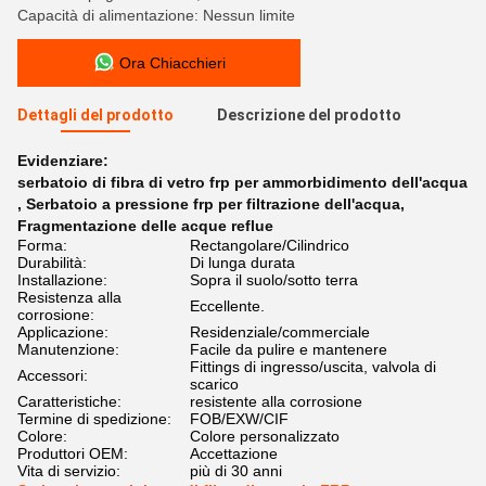
Capacità di alimentazione: Nessun limite
Ora Chiacchieri
Dettagli del prodotto
Descrizione del prodotto
Evidenziare:
serbatoio di fibra di vetro frp per ammorbidimento dell'acqua
,
Serbatoio a pressione frp per filtrazione dell'acqua
,
Fragmentazione delle acque reflue
Forma:
Rectangolare/Cilindrico
Durabilità:
Di lunga durata
Installazione:
Sopra il suolo/sotto terra
Resistenza alla
Eccellente.
corrosione:
Applicazione:
Residenziale/commerciale
Manutenzione:
Facile da pulire e mantenere
Fittings di ingresso/uscita, valvola di
Accessori:
scarico
Caratteristiche:
resistente alla corrosione
Termine di spedizione:
FOB/EXW/CIF
Colore:
Colore personalizzato
Produttori OEM:
Accettazione
Vita di servizio:
più di 30 anni