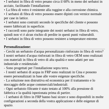
• I serbatoi in fibra di vetro pesano circa il 60% in meno dei serbatoi in
acciaio, facilitando l'installazione.
• La fibra di vetro è resistente alla ruggine e alla corrosione chimica.
• I serbatoi di fibra di vetro possono essere dipinti con vernice normale
per case in lattice.
• I serbatoi sono costruiti secondo le specifiche del cliente e possono
essere fabbricati in superficie.
• I raccordi sono parte integrante dei nostri serbatoi in fibra di vetro,
quindi non vi è alcun rischio di perdite in questi punti vulnerabili.
• I serbatoi in fibra di vetro possono resistere a temperature estreme.
Personalizzazione:
- Cerchi un serbatoio d'acqua personalizzato rinforzato in fibra di vetro?
I nostri serbatoi d'acqua rinforzati in fibra di vetro OEM sono realizzati
con materiali in fibra di vetro di alta qualità e sono adatti per uso
industriale e residenziale.
- Sono progettati per l'installazione sopra terra.
- I nostri serbatoi di acqua in FRP sono realizzati in Cina e possono
essere personalizzati in base alle vostre esigenze specifiche.
- La soluzione non distruttiva ed economica per il trattamento e lo
stoccaggio delle acque commerciali/industriali.
- Ogni serbatoio filtrante è stato testato al 100% alla pressione di
fabbrica e la qualità ispezionata prima di partire.
- I serbatoi di filtro in FRP hanno basi sicure e sono disponibili in molte
configurazioni a seconda della vostra applicazione e delle esigenze di
spazio.