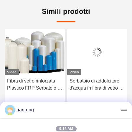
Simili prodotti
Video
Video
Fibra di vetro rinforzata
Serbatoio di addolcitore
Plastico FRP Serbatoio di
d'acqua in fibra di vetro ad
stoccaggio addolcitore
alta resistenza Serbatoio
d'acqua Manutenzione
di accumulo di acqua
Ora Chiacchieri
Ora Chiacchieri
tetto libero da ruggine
Serbatoio a pressione in
Lianrong
FRP
9:12 AM