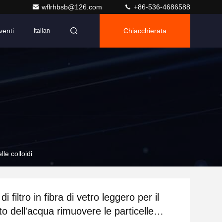
wflrhbsb@126.com
+86-536-4686588
venti
Chiacchierata
Italian
lle colloidi
i filtro in fibra di vetro leggero per il
o dell'acqua rimuovere le particelle