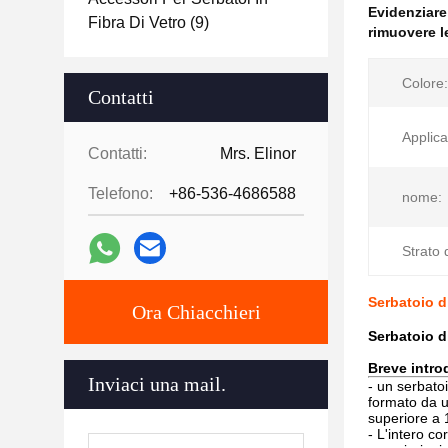
Evidenziar
Fibra Di Vetro
(9)
rimuovere le
Colore:
Contatti
Applica
Contatti:
Mrs. Elinor
Telefono:
+86-536-4686588
nome:
Strato 
Serbatoio di
Ora Chiacchieri
Serbatoio d
Breve intro
Inviaci una mail.
- un serbatoi
formato da u
superiore a 
- L'intero c