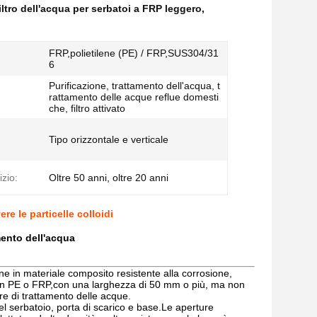
iltro dell'acqua per serbatoi a FRP leggero
,
FRP,polietilene (PE) / FRP,SUS304/31
6
Purificazione, trattamento dell'acqua, t
rattamento delle acque reflue domesti
che, filtro attivato
Tipo orizzontale e verticale
izio:
Oltre 50 anni, oltre 20 anni
ere le particelle colloidi
mento dell'acqua
ione in materiale composito resistente alla corrosione,
 in PE o FRP,con una larghezza di 50 mm o più, ma non
e di trattamento delle acque.
el serbatoio, porta di scarico e base.Le aperture