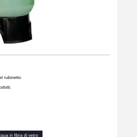
el rubinetto
dotti.
acqua in fibra di vetro