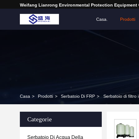
Weifang Lianrong Environmental Protection Equipment 
Casa.
Prodotti
Casa
>
Prodotti
>
Serbatoio Di FRP
>
Serbatoio di filtro
Categorie
Serbatoio Di Acqua Della