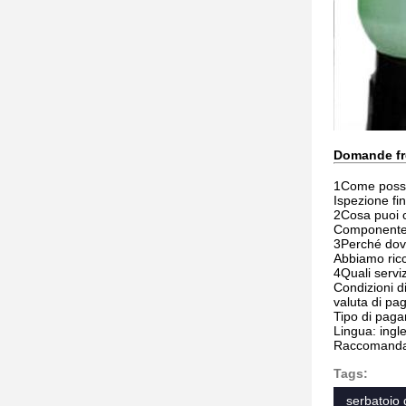
Domande fr
1Come possi
Ispezione fi
2Cosa puoi 
Componente pe
3Perché dovre
Abbiamo ricc
4Quali servi
Condizioni d
valuta di p
Tipo di paga
Lingua: ingl
Raccomandar
Tags:
serbatoio d