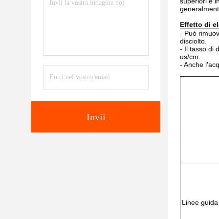
superiori e i
generalmente
Effetto di 
- Può rimuove
disciolto.
- Il tasso d
us/cm.
- Anche l'ac
Invii
Linee guida