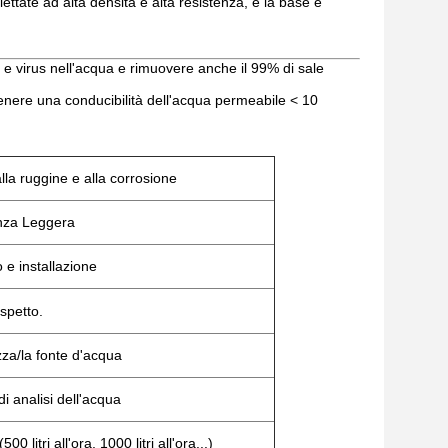
ilettate ad alta densità e alta resistenza, e la base è
ri e virus nell'acqua e rimuovere anche il 99% di sale
tenere una conducibilità dell'acqua permeabile < 10
la ruggine e alla corrosione
enza Leggera
 e installazione
spetto.
zza/la fonte d'acqua
di analisi dell'acqua
 litri all'ora, 1000 litri all'ora...)