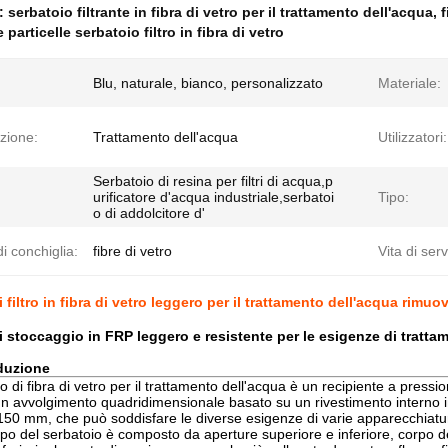
e:
serbatoio filtrante in fibra di vetro per il trattamento dell'acqua
,
f
 particelle serbatoio filtro in fibra di vetro
Blu, naturale, bianco, personalizzato
Materiale:
zione:
Trattamento dell'acqua
Utilizzatori:
Serbatoio di resina per filtri di acqua,p
urificatore d'acqua industriale,serbatoi
Tipo:
o di addolcitore d'
di conchiglia:
fibre di vetro
Vita di serv
 filtro in fibra di vetro leggero per il trattamento dell'acqua rimuov
i stoccaggio in FRP leggero e resistente per le esigenze di tratta
duzione
o di fibra di vetro per il trattamento dell'acqua è un recipiente a press
n avvolgimento quadridimensionale basato su un rivestimento interno
150 mm, che può soddisfare le diverse esigenze di varie apparecchiatur
orpo del serbatoio è composto da aperture superiore e inferiore, corpo d