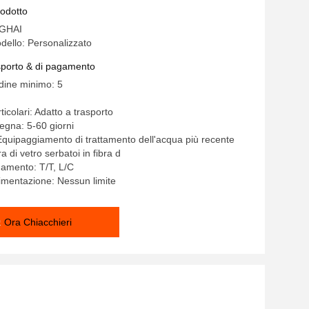
rodotto
GHAI
ello: Personalizzato
asporto & di pagamento
rdine minimo: 5
ticolari: Adatto a trasporto
egna: 5-60 giorni
Equipaggiamento di trattamento dell'acqua più recente
ra di vetro serbatoi in fibra d
gamento: T/T, L/C
limentazione: Nessun limite
Ora Chiacchieri