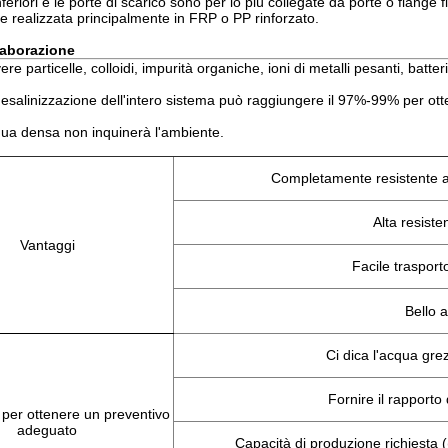
nferiori e le porte di scarico sono per lo più collegate da porte o flange f
 realizzata principalmente in FRP o PP rinforzato.
elaborazione
re particelle, colloidi, impurità organiche, ioni di metalli pesanti, batte
i desalinizzazione dell'intero sistema può raggiungere il 97%-99% per ot
qua densa non inquinerà l'ambiente.
Completamente resistente al
Alta resist
Vantaggi
Facile trasporto
Bello a
Ci dica l'acqua gre
Fornire il rapporto 
 per ottenere un preventivo
adeguato
Capacità di produzione richiesta ((500