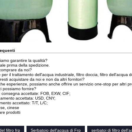
equenti
amo garantire la qualità?
nale prima della spedizione.
comprare da noi?
r il trattamento dell'acqua industriale, filtro doccia, filtro dell'acqua d
sti acquistare da noi e non da altri fornitori?
he esperienze, possiamo anche offrire un servizio one-stop per altri pro
zi possiamo fornire?
i consegna accettate: FOB, EXW, CIF;
agamento accettata: USD, CNY;
mento accettato: T/T, L/C;
ese, cinese
e prodotti
el filtro frp
Serbatoio dell'acqua di Frp
serbatoi di filtro dell'