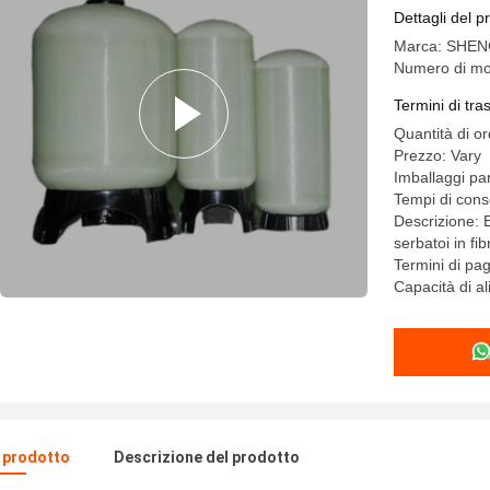
colloidi
Dettagli del p
Marca: SHEN
Numero di mod
Termini di tr
Quantità di o
Prezzo: Vary
Imballaggi par
Tempi di cons
Descrizione: 
serbatoi in fib
Termini di pa
Capacità di a
l prodotto
Descrizione del prodotto