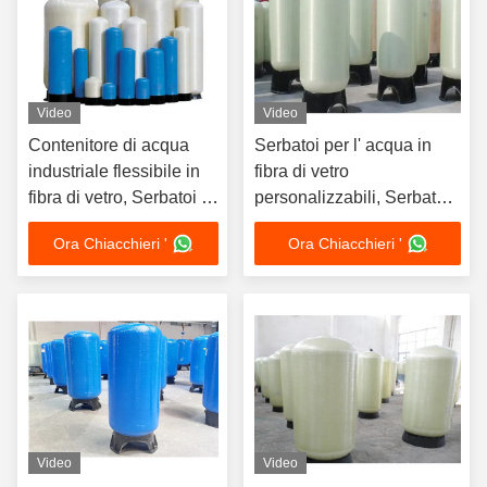
Video
Video
Contenitore di acqua
Serbatoi per l' acqua in
industriale flessibile in
fibra di vetro
fibra di vetro, Serbatoi in
personalizzabili, Serbatoi
fibra di vetro
a pressione in FRP
Ora Chiacchieri '
Ora Chiacchieri '
PureLine Bianco
Video
Video