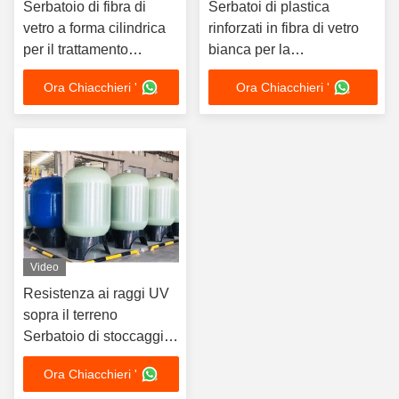
Serbatoio di fibra di
Serbatoi di plastica
vetro a forma cilindrica
rinforzati in fibra di vetro
per il trattamento
bianca per la
dell'acqua
conservazione dell'acqua
Ora Chiacchieri '
Ora Chiacchieri '
Video
Resistenza ai raggi UV
sopra il terreno
Serbatoio di stoccaggio
in fibra di vetro per
Ora Chiacchieri '
soluzioni di stoccaggio