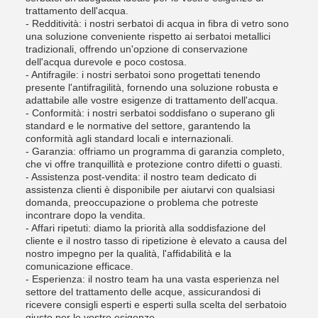
trattamento dell'acqua.
- Redditività: i nostri serbatoi di acqua in fibra di vetro sono
una soluzione conveniente rispetto ai serbatoi metallici
tradizionali, offrendo un'opzione di conservazione
dell'acqua durevole e poco costosa.
- Antifragile: i nostri serbatoi sono progettati tenendo
presente l'antifragilità, fornendo una soluzione robusta e
adattabile alle vostre esigenze di trattamento dell'acqua.
- Conformità: i nostri serbatoi soddisfano o superano gli
standard e le normative del settore, garantendo la
conformità agli standard locali e internazionali.
- Garanzia: offriamo un programma di garanzia completo,
che vi offre tranquillità e protezione contro difetti o guasti.
- Assistenza post-vendita: il nostro team dedicato di
assistenza clienti è disponibile per aiutarvi con qualsiasi
domanda, preoccupazione o problema che potreste
incontrare dopo la vendita.
- Affari ripetuti: diamo la priorità alla soddisfazione del
cliente e il nostro tasso di ripetizione è elevato a causa del
nostro impegno per la qualità, l'affidabilità e la
comunicazione efficace.
- Esperienza: il nostro team ha una vasta esperienza nel
settore del trattamento delle acque, assicurandosi di
ricevere consigli esperti e esperti sulla scelta del serbatoio
giusto per le vostre esigenze.