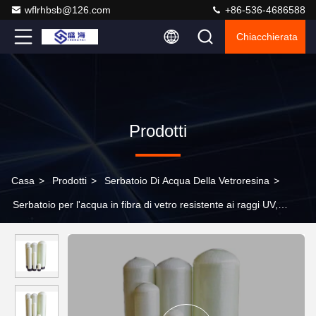
wflrhbsb@126.com
+86-536-4686588
Chiacchierata
Prodotti
Casa
>
Prodotti
>
Serbatoio Di Acqua Della Vetroresina
>
Serbatoio per l'acqua in fibra di vetro resistente ai raggi UV,
recipiente di filtro in FRP con pressione di funzionamento di 150
psi