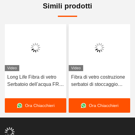
Simili prodotti
Video
Video
Long Life Fibra di vetro
Fibra di vetro costruzione
Serbatoio dell'acqua FRP
serbatoi di stoccaggio
Vaso a pressione Colore
dell'acqua FRP serbatoi a
personalizzato Alta
pressione protezione UV
Ora Chiacchieri
Ora Chiacchieri
resistenza