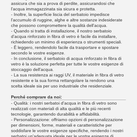
assicura che sia a prova di perdite, assicurandosi che
l'acqua immagazzinata sia sicura e protetta.
- Inoltre, la superficie liscia del serbatoio impedisce
l'accumulo di ruggine, alghe e altre sostanze indesiderate
che possono compromettere la qualità dell'acqua.
- Quando si tratta di installazione, il nostro serbatoio
d'acqua rinforzato in fibra di vetro è facile da installare,
richiedendo un minimo di esperienza o strumenti speciali.
- È leggero, rendendolo facile da trasportare e spostare
secondo le vostre esigenze.
- In conclusione, il serbatoio di acqua rinforzato in fibra di
vetro è la soluzione perfetta per tutte le vostre esigenze di
stoccaggio dell'acqua.
- La sua resistenza ai raggi UV, il materiale in fibra di vetro
resistente e la sua forma rettangolare la rendono una
scelta ideale sia per uso industriale che residenziale.
Perché comprare da noi:
- Qualità: i nostri serbatoi d'acqua in fibra di vetro sono
realizzati con materiali di alta qualità e le più recenti
tecnologie, garantendo durabilità e affidabilità.
- Personalizzazione: offriamo opzioni di personalizzazione
per dimensioni, forme, materiali e caratteristiche per
soddisfare le vostre esigenze specifiche, rendendo i nostri
serbatoi un'adeguata ideale per le vostre esigenze di