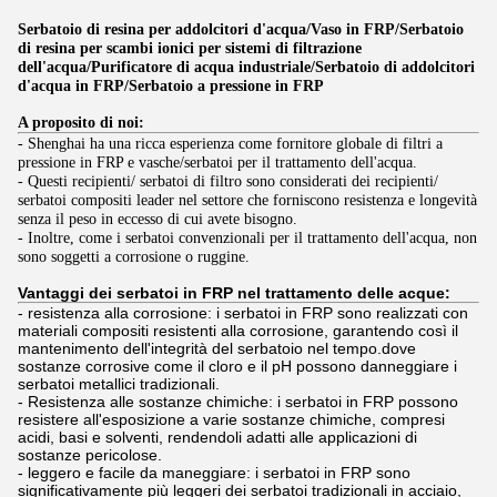
Serbatoio di resina per addolcitori d'acqua/Vaso in FRP/Serbatoio
di resina per scambi ionici per sistemi di filtrazione
dell'acqua/Purificatore di acqua industriale/Serbatoio di addolcitori
d'acqua in FRP/Serbatoio a pressione in FRP
A proposito di noi:
- Shenghai ha una ricca esperienza come fornitore globale di filtri a
pressione in FRP e vasche/serbatoi per il trattamento dell'acqua.
- Questi recipienti/ serbatoi di filtro sono considerati dei recipienti/
serbatoi compositi leader nel settore che forniscono resistenza e longevità
senza il peso in eccesso di cui avete bisogno.
- Inoltre, come i serbatoi convenzionali per il trattamento dell'acqua, non
sono soggetti a corrosione o ruggine.
Vantaggi dei serbatoi in FRP nel trattamento delle acque:
- resistenza alla corrosione: i serbatoi in FRP sono realizzati con
materiali compositi resistenti alla corrosione, garantendo così il
mantenimento dell'integrità del serbatoio nel tempo.dove
sostanze corrosive come il cloro e il pH possono danneggiare i
serbatoi metallici tradizionali.
- Resistenza alle sostanze chimiche: i serbatoi in FRP possono
resistere all'esposizione a varie sostanze chimiche, compresi
acidi, basi e solventi, rendendoli adatti alle applicazioni di
sostanze pericolose.
- leggero e facile da maneggiare: i serbatoi in FRP sono
significativamente più leggeri dei serbatoi tradizionali in acciaio,