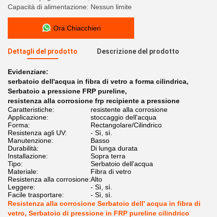
Capacità di alimentazione: Nessun limite
Ora Chiacchieri
Dettagli del prodotto
Descrizione del prodotto
Evidenziare:
serbatoio dell'acqua in fibra di vetro a forma cilindrica
,
Serbatoio a pressione FRP pureline
,
resistenza alla corrosione frp recipiente a pressione
Caratteristiche:
resistente alla corrosione
Applicazione:
stoccaggio dell'acqua
Forma:
Rectangolare/Cilindrico
Resistenza agli UV:
- Sì, sì.
Manutenzione:
Basso
Durabilità:
Di lunga durata
Installazione:
Sopra terra
Tipo:
Serbatoio dell'acqua
Materiale:
Fibra di vetro
Resistenza alla corrosione:
Alto
Leggere:
- Sì, sì.
Facile trasportare:
- Sì, sì.
Resistenza alla corrosione Serbatoio dell' acqua in fibra di
vetro, Serbatoio di pressione in FRP pureline cilindrico