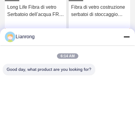
Long Life Fibra di vetro
Fibra di vetro costruzione
Serbatoio dell'acqua FRP
serbatoi di stoccaggio
Vaso a pressione Colore
dell'acqua FRP serbatoi a
personalizzato Alta
pressione protezione UV
Ora Chiacchieri
Ora Chiacchieri
resistenza
Lianrong
6:14 AM
Good day, what product are you looking for?
Weifang Lianrong Environmental Protection
Equipment Co., Ltd
wflrhbsb@126.com
+86-536-4686588
N. 23, strada Waihuan nord, zona di sviluppo economico
di Anqiu, città di Weifang, provincia dello Shandong