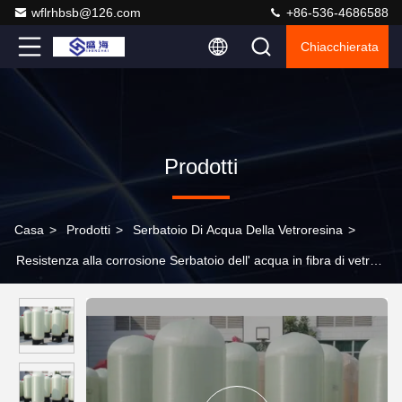
wflrhbsb@126.com
+86-536-4686588
Chiacchierata
Prodotti
Casa
>
Prodotti
>
Serbatoio Di Acqua Della Vetroresina
>
Resistenza alla corrosione Serbatoio dell' acqua in fibra di vetro,
Serbatoio di pressione in FRP pureline cilindrico