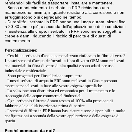
rendendoli più facili da trasportare, installare e mantenere.
- Basso mantenimento: i serbatoi in FRP richiedono una
manutenzione minima, in quanto resistono alla corrosione e non
arrugginiscono o si degradano nel tempo.
- Durabilità: i serbatoi in FRP hanno una lunga durata, alcuni fino
a 20-30 anni o più, a seconda dell'applicazione e delle condizioni.
- resistenza alle crepe: i serbatoi in FRP sono meno soggetti a
crepe e danni, riducendo il rischio di perdite e di guasti di
contenimento.
Personalizzazione:
- Cerchi un serbatoio d'acqua personalizzato rinforzato in fibra di vetro?
I nostri serbatoi d'acqua rinforzati in fibra di vetro OEM sono realizzati
con materiali in fibra di vetro di alta qualità e sono adatti per uso
industriale e residenziale.
- Sono progettati per l'installazione sopra terra.
- I nostri serbatoi di acqua in FRP sono realizzati in Cina e possono
essere personalizzati in base alle vostre esigenze specifiche.
- La soluzione non distruttiva ed economica per il trattamento e lo
stoccaggio delle acque commerciali/industriali.
- Ogni serbatoio filtrante è stato testato al 100% alla pressione di
fabbrica e la qualità ispezionata prima di partire.
- I serbatoi di filtro in FRP hanno basi sicure e sono disponibili in molte
configurazioni a seconda della vostra applicazione e delle esigenze di
spazio.
Perché comprare da noi?