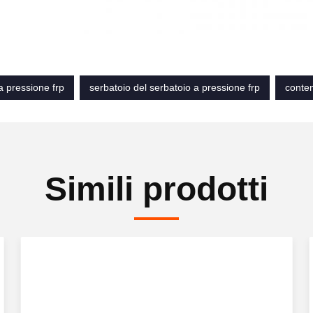
a pressione frp
serbatoio del serbatoio a pressione frp
conteni
Simili prodotti