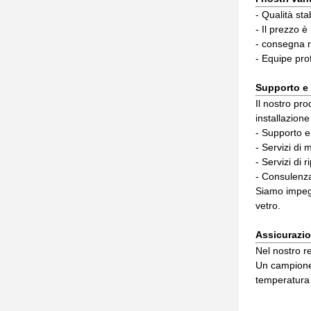
- Qualità sta
- Il prezzo è
- consegna r
- Equipe pro
Supporto e 
Il nostro pr
installazion
- Supporto e
- Servizi di
- Servizi di 
- Consulenza 
Siamo impegna
vetro.
Assicurazio
Nel nostro re
Un campione 
temperatura 