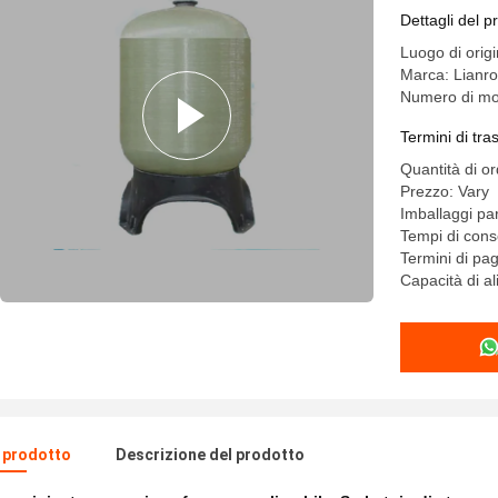
Dettagli del p
Luogo di orig
Marca: Lianr
Numero di mo
Termini di tr
Quantità di o
Prezzo: Vary
Imballaggi par
Tempi di cons
Termini di pa
Capacità di a
l prodotto
Descrizione del prodotto