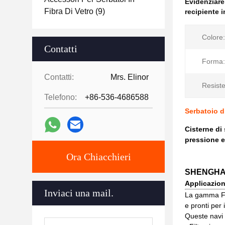
Evidenziar
Fibra Di Vetro
(9)
recipiente 
Colore:
Contatti
Forma:
Contatti:
Mrs. Elinor
Resiste
Telefono:
+86-536-4686588
Serbatoio di
Cisterne di 
pressione e
Ora Chiacchieri
SHENGHAI V
Applicazion
Inviaci una mail.
La gamma FRP
e pronti per 
Queste navi 