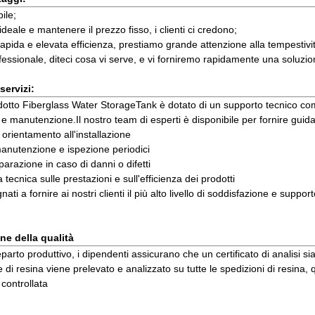
bile;
 ideale e mantenere il prezzo fisso, i clienti ci credono;
apida e elevata efficienza, prestiamo grande attenzione alla tempestività
fessionale, diteci cosa vi serve, e vi forniremo rapidamente una soluzio
servizi:
odotto Fiberglass Water StorageTank è dotato di un supporto tecnico comp
e e manutenzione.Il nostro team di esperti è disponibile per fornire guid
 orientamento all'installazione
 manutenzione e ispezione periodici
riparazione in caso di danni o difetti
tecnica sulle prestazioni e sull'efficienza dei prodotti
ti a fornire ai nostri clienti il più alto livello di soddisfazione e suppor
ne della qualità
parto produttivo, i dipendenti assicurano che un certificato di analisi sia
di resina viene prelevato e analizzato su tutte le spedizioni di resina,
controllata