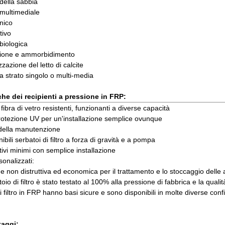
 della sabbia
 multimediale
nico
tivo
 biologica
azione e ammorbidimento
zazione del letto di calcite
 a strato singolo o multi-media
che dei recipienti a pressione in FRP:
i fibra di vetro resistenti, funzionanti a diverse capacità
rotezione UV per un'installazione semplice ovunque
della manutenzione
ibili serbatoi di filtro a forza di gravità e a pompa
tivi minimi con semplice installazione
sonalizzati:
ne non distruttiva ed economica per il trattamento e lo stoccaggio delle 
oio di filtro è stato testato al 100% alla pressione di fabbrica e la qualit
di filtro in FRP hanno basi sicure e sono disponibili in molte diverse co
taggi: