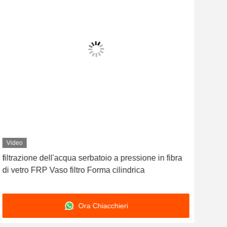
Video
Vid
filtrazione dell'acqua serbatoio a pressione in fibra
Vaso
di vetro FRP Vaso filtro Forma cilindrica
indu
suo
Ora Chiacchieri