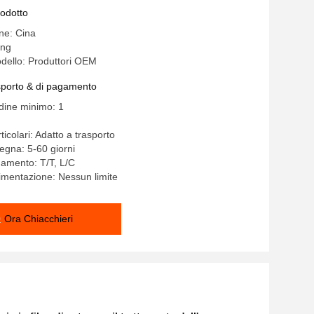
rodotto
ine: Cina
ong
dello: Produttori OEM
asporto & di pagamento
rdine minimo: 1
ticolari: Adatto a trasporto
egna: 5-60 giorni
gamento: T/T, L/C
limentazione: Nessun limite
Ora Chiacchieri