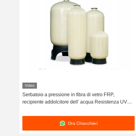
Video
etro
Serbatoio a pressione in fibra di vetro FRP,
recipiente addolcitore dell' acqua Resistenza UV
CE NSF approvato
Ora Chiacchieri