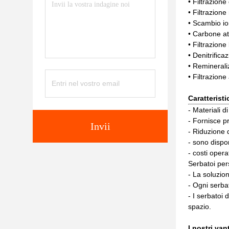
• Filtrazione
• Filtrazione
• Scambio io
• Carbone at
• Filtrazione
• Denitrific
• Remineraliz
• Filtrazione
Caratteristi
- Materiali d
- Fornisce p
Invii
- Riduzione 
- sono dispon
- costi opera
Serbatoi per
- La soluzio
- Ogni serbat
- I serbatoi 
spazio.
I nostri van