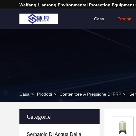
Weifang Lianrong Environmental Protection Equipment 
Casa.
Prodotti
Casa
>
Prodotti
>
Contenitore A Pressione Di FRP
>
Ser
Categorie
Serbatoio Di Acqua Della