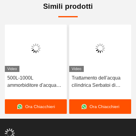
Simili prodotti
Video
Video
500L-1000L
Trattamento dell'acqua
ammorbiditore d'acqua
cilindrica Serbatoi di
FRP Serbatoio di
acqua in plastica rinforzati
pressione per il filtro di
in fibra di vetro
Ora Chiacchieri
Ora Chiacchieri
carbonio della sabbia