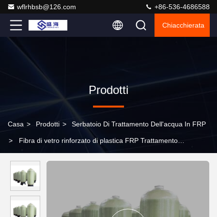
wflrhbsb@126.com
+86-536-4686588
Chiacchierata
Prodotti
Casa
>
Prodotti
>
Serbatoio Di Trattamento Dell'acqua In FRP
>
Fibra di vetro rinforzato di plastica FRP Trattamento
dell'acqua Cisterna superiore di apertura Manhole con coperchio