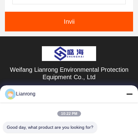
Invii
Weifang Lianrong Environmental Protection
Equipment Co., Ltd
wflrhbsb@126.com
Lianrong
+86-536-4686588
10:22 PM
N. 23, strada Waihuan nord, zona di sviluppo economico
di Anqiu, città di Weifang, provincia dello Shandong
Good day, what product are you looking for?